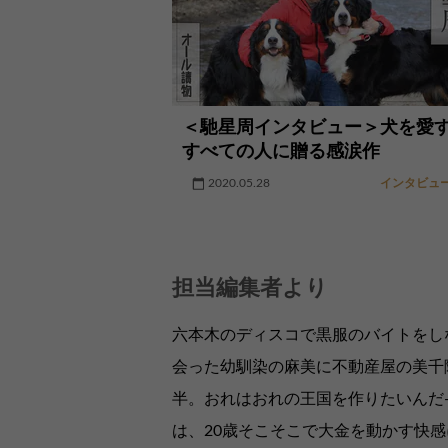
＜馳星周インタビュー＞犬を愛
すべての人に贈る感涙作
2020.05.28
インタビュ
担当編集者より
六本木のディスコで黒服のバイトをし
会った幼馴染の麻美に不動産屋の美千
半。おれはおれの王国を作りたいんだ
は、20歳そこそこで大金を動かす快