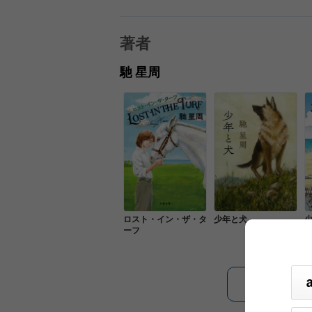
著者
馳 星周
ロスト・イン・ザ・タ
少年と犬
ーフ