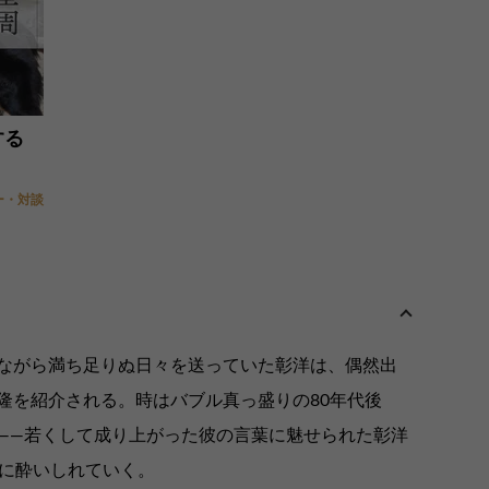
する
ー・対談
ながら満ち足りぬ日々を送っていた彰洋は、偶然出
隆を紹介される。時はバブル真っ盛りの80年代後
——若くして成り上がった彼の言葉に魅せられた彰洋
感に酔いしれていく。