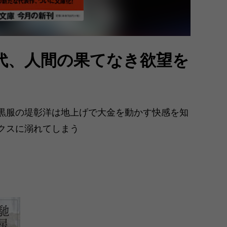
代、人間の果てなき欲望を
黒服の堤彰洋は地上げで大金を動かす快感を知
クスに溺れてしまう