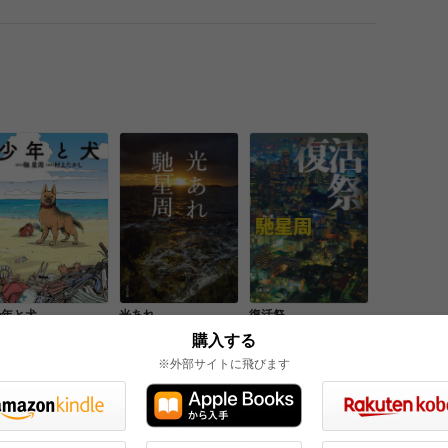
少年と犬
光あれ
復活祭
購入する
※外部サイトに飛びます
一覧を見る