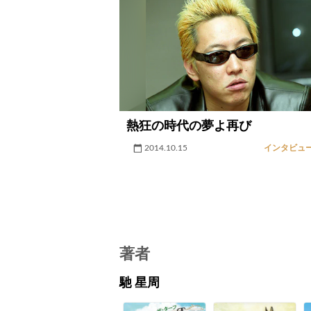
熱狂の時代の夢よ再び
2014.10.15
インタビュ
著者
馳 星周