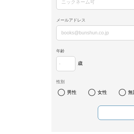
メールアドレス
年齢
歳
性別
男性
女性
無