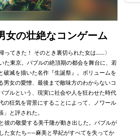
た男女の壮絶なコンゲーム
帰ってきた！ そのとき裏切られた女は……〉
沸いた東京。バブルの絶頂期の都会を舞台に、若
と破滅を描いた名作『生誕祭』。ボリュームを
る男女の愛憎、最後まで敵味方のわからないコ
バブルという、現実に社会や人を狂わせた時代
代の狂気を背景にすることによって、ノワール
張」と評された。
洋と彼の敬愛する美千隆が動き出した。バブルが
わした女たち――麻美と早紀がすべてを失ってか