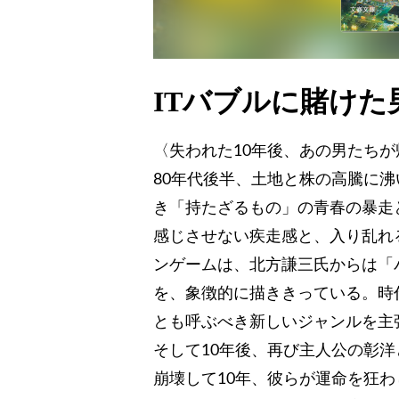
ITバブルに賭け
〈失われた10年後、あの男たちが
80年代後半、土地と株の高騰に
き「持たざるもの」の青春の暴走
感じさせない疾走感と、入り乱れ
ンゲームは、北方謙三氏からは「
を、象徴的に描ききっている。時
とも呼ぶべき新しいジャンルを主
そして10年後、再び主人公の彰
崩壊して10年、彼らが運命を狂