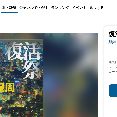
本・雑誌
ジャンルでさがす
ランキング
イベント
見つける
復
馳星
発売
ジャ
コー