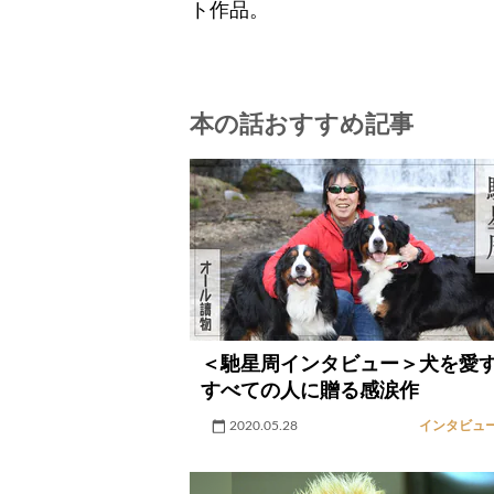
ト作品。
本の話おすすめ記事
＜馳星周インタビュー＞犬を愛
すべての人に贈る感涙作
2020.05.28
インタビュ