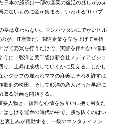
った日本の経済は一部の産業の復活の兆しがみえ
のないものに金が集まる、いわゆる“ITバブ
らの夢は変わらない。マンハッタンにでかいビル
のが、IT産業だ。関連企業を立ち上げて目指
上げて売買を行うだけで、実態を伴わない億単
ように、彰洋と美千隆は新会社メディアビジョ
回り、上昇は成功していくかに見える。しかし
ないクラブの雇われママの麻美はそれを許すは
詐欺師の桜田、そして彰洋の恋人だった早紀に
め取る計画を開始する。
る重要人物と、複雑な心情をお互いに抱く男女た
にはじける運命の時代の中で、勝ち抜くのはい
りと哀しみが躍動する、一級のエンタテイメン