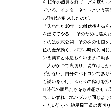
ら10年の歳月を経て、どん底だ
ている。インターネットという実態
ル”時代が到来したのだ。
「失われた10年」の雌伏後も彼
を建ててやる――そのために選んだ
すのは株式公開、その株の価値を
位の金が動く。バブル時代と同じ
ンを興すと休息もないままに動き
二人がかつて裏切り、現在はしが
ずがない。自分のパトロンであり
も誘いをかけ、ふたりの儲けを掠
IT時代の寵児たちをも連想させ
ち。いずれ土地バブルと同じよう
ったい誰か？ 馳星周王道の裏切