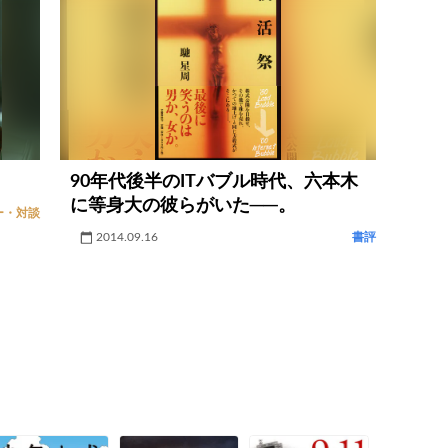
90年代後半のITバブル時代、六本木
に等身大の彼らがいた──。
ー・対談
2014.09.16
書評