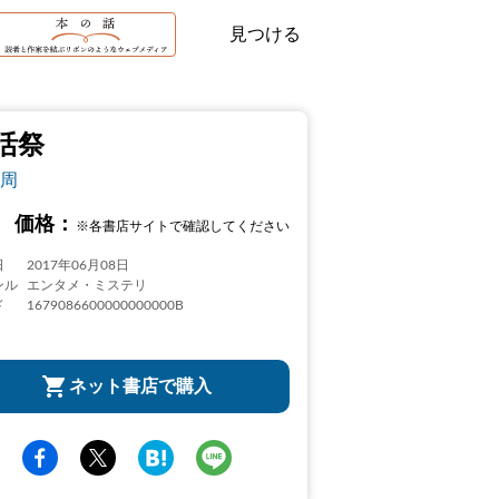
見つける
活祭
周
価格：
※各書店サイトで確認してください
日
2017年06月08日
ンル
エンタメ・ミステリ
ド
1679086600000000000B
ネット書店で購入