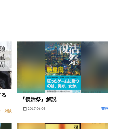
する
『復活祭』解説
2017.06.08
書評
ー・対談