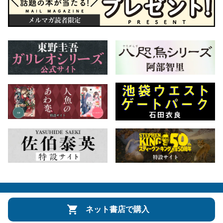
会社概要
自費出版のご案内
お問合せ
ネット書店で購入
株式会社文藝春秋
文春オンライン
Number Web
CREA WEB
Copyright © Bungeishunju Ltd.