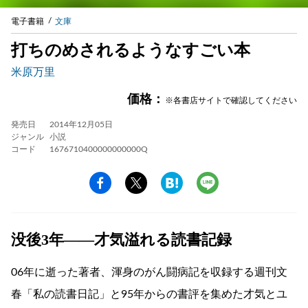
電子書籍
文庫
打ちのめされるようなすごい本
米原万里
価格：
※各書店サイトで確認してください
発売日
2014年12月05日
ジャンル
小説
コード
1676710400000000000Q
没後3年——才気溢れる読書記録
06年に逝った著者、渾身のがん闘病記を収録する週刊文
春「私の読書日記」と95年からの書評を集めた才気とユ