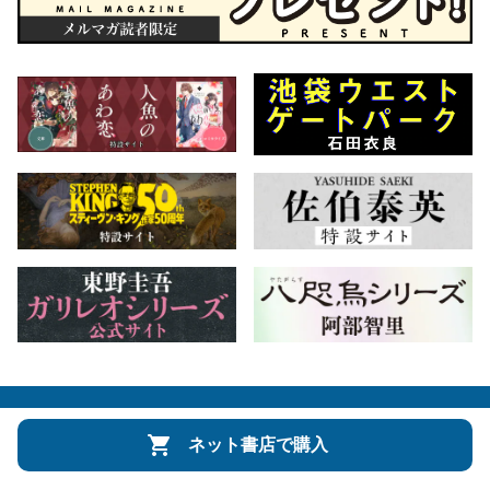
会社概要
自費出版のご案内
お問合せ
ネット書店で購入
株式会社文藝春秋
文春オンライン
Number Web
CREA WEB
Copyright © Bungeishunju Ltd.