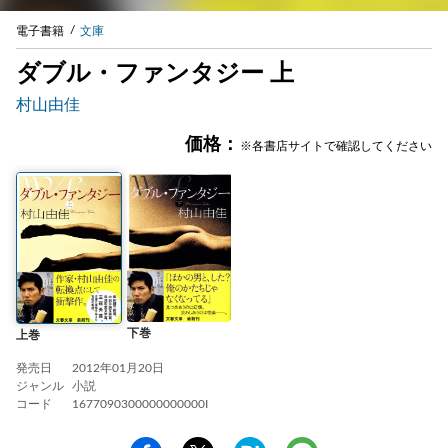
電子書籍
文庫
ダブル・ファンタジー 上
村山由佳
価格：
※各書店サイトで確認してください
下巻
上巻
発売日
2012年01月20日
ジャンル
小説
コード
1677090300000000000I