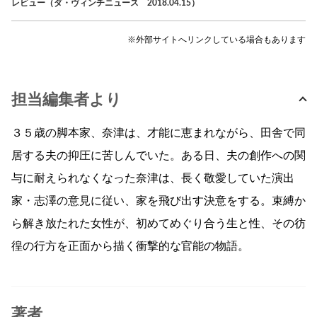
レビュー（ダ・ヴィンチニュース 2018.04.15）
※外部サイトへリンクしている場合もあります
担当編集者より
３５歳の脚本家、奈津は、才能に恵まれながら、田舎で同
居する夫の抑圧に苦しんでいた。ある日、夫の創作への関
与に耐えられなくなった奈津は、長く敬愛していた演出
家・志澤の意見に従い、家を飛び出す決意をする。束縛か
ら解き放たれた女性が、初めてめぐり合う生と性、その彷
徨の行方を正面から描く衝撃的な官能の物語。
著者