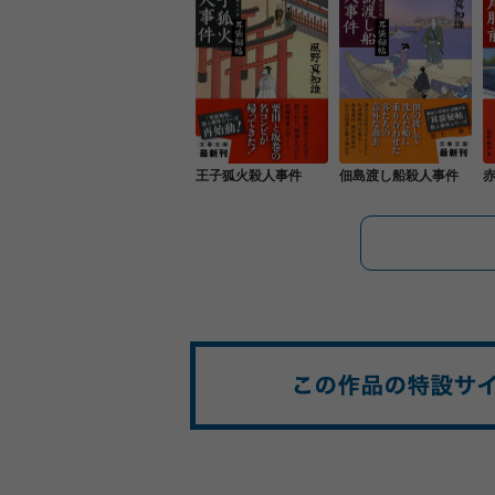
王子狐火殺人事件
佃島渡し船殺人事件