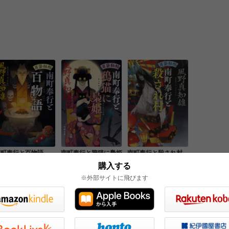
南町奉行と百物語
南町奉行と鴉猫に梟姫
南町奉行と殺され村
購入する
※外部サイトに飛びます
一覧を見る