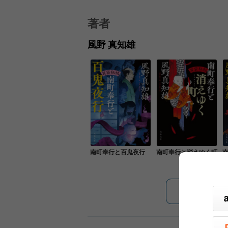
著者
風野 真知雄
南町奉行と百鬼夜行
南町奉行と消えゆく町