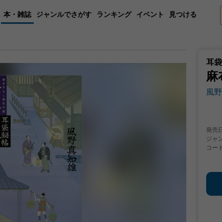
本・雑誌
ジャンルでさがす
ランキング
イベント
見つける
耳袋
麻
風野
発売
ジャ
コー