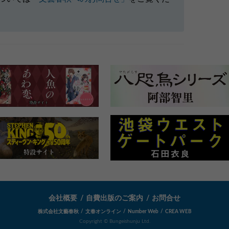
会社概要
自費出版のご案内
お問合せ
株式会社文藝春秋
文春オンライン
Number Web
CREA WEB
Copyright © Bungeishunju Ltd.