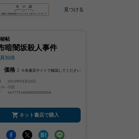
見つける
秘帖
布暗闇坂殺人事件
真知雄
価格：
※各書店サイトで確認してください
日
2013年03月22日
ンル
小説
ド
1677791600000000000A
ネット書店で購入