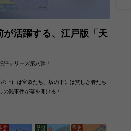
前が活躍する、江戸版「天
好評シリーズ第八弾！
坂の上には富豪たち、坂の下には貧しき者たち
しの難事件が幕を開ける！