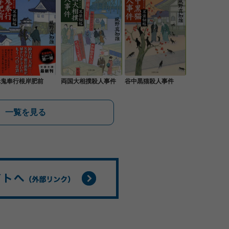
赤鬼奉行根岸肥前
両国大相撲殺人事件
谷中黒猫殺人事件
一覧を見る