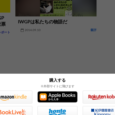
P
IWGPは私たちの物語だ
投票
2014.09.10
書評
レポート
購入する
※外部サイトに飛びます
※外部サイトへリンクしている場合もあります