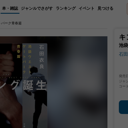
本・雑誌
ジャンルでさがす
ランキング
イベント
見つける
トパーク青春篇
キ
池袋
石田
発売
ジャ
コー