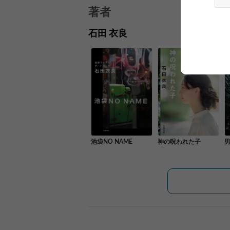
著者
石田 衣良
池袋NO NAME
神の呪われた子