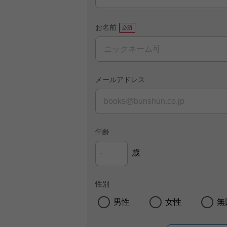
お名前
メールアドレス
年齢
歳
性別
男性
女性
無