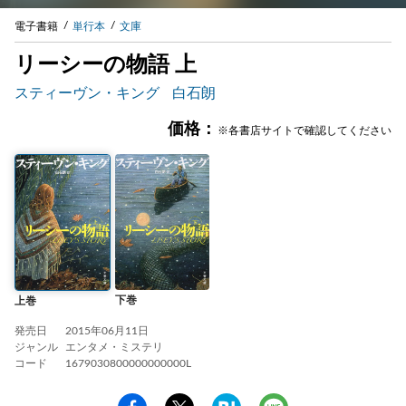
電子書籍
単行本
文庫
リーシーの物語 上
スティーヴン・キング
白石朗
価格：
※各書店サイトで確認してください
下巻
上巻
発売日
2015年06月11日
ジャンル
エンタメ・ミステリ
コード
1679030800000000000L