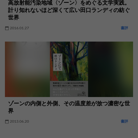
高放射能汚染地域〈ゾーン〉をめぐる文学実践。
計り知れないほど深くて広い田口ランディの紡ぐ
世界
2016.01.27
書評
ゾーンの内側と外側、その温度差が放つ濃密な世
界
2013.06.20
書評