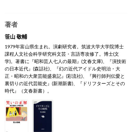
著者
笹山 敬輔
1979年富山県生まれ。演劇研究者。筑波大学大学院博士
課程人文社会科学研究科文芸・言語専攻修了。博士(文
学)。著書に『昭和芸人七人の最期』(文春文庫)、『演技術
の日本近代』(森話社)、『幻の近代アイドル史明治・大
正・昭和の大衆芸能盛衰記』(彩流社)、『興行師列伝愛と
裏切りの近代芸能史』(新潮新書)、『ドリフターズとその
時代』（文春新書）。