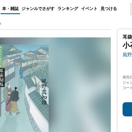
本・雑誌
ジャンルでさがす
ランキング
イベント
見つける
件
耳袋
小
風野
発売
ジャ
コー