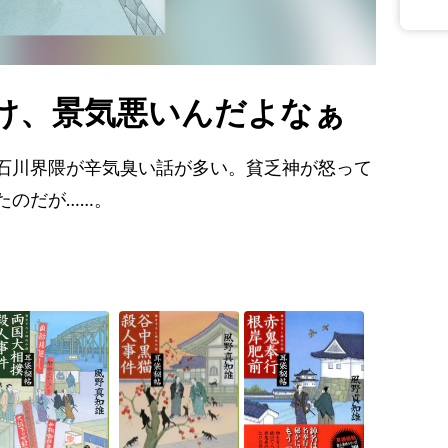
け、景気悪いんだよなぁ
石川界隈が辛気臭い話が多い。貧乏神が怒って
たのだが……。