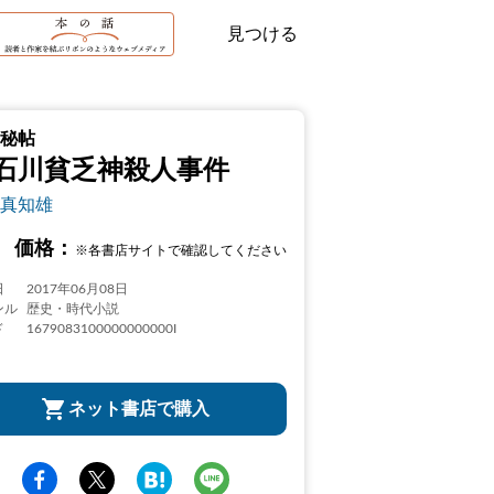
見つける
秘帖
石川貧乏神殺人事件
真知雄
価格：
※各書店サイトで確認してください
日
2017年06月08日
ンル
歴史・時代小説
ド
1679083100000000000I
ネット書店で購入