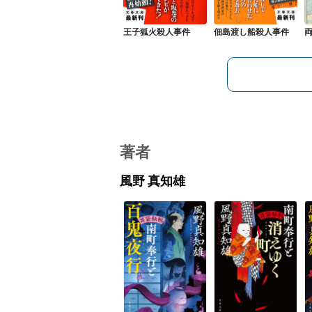
王子狐火殺人事件
佃島渡し船殺人事件
著者
風野 真知雄