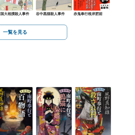
両国大相撲殺人事件
谷中黒猫殺人事件
赤鬼奉行根岸肥前
一覧を見る