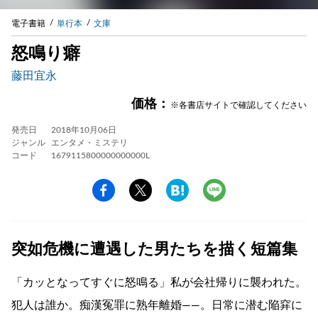
電子書籍
単行本
文庫
怒鳴り癖
藤田宜永
価格：
※各書店サイトで確認してください
発売日
2018年10月06日
ジャンル
エンタメ・ミステリ
コード
1679115800000000000L
突如危機に遭遇した男たちを描く短篇集
「カッとなってすぐに怒鳴る」私が会社帰りに襲われた。
犯人は誰か。痴漢冤罪に熟年離婚――。日常に潜む陥穽に