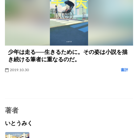
少年は走る──生きるために。その姿は小説を描
き続ける筆者に重なるのだ。
2019.10.30
書評
著者
いとうみく