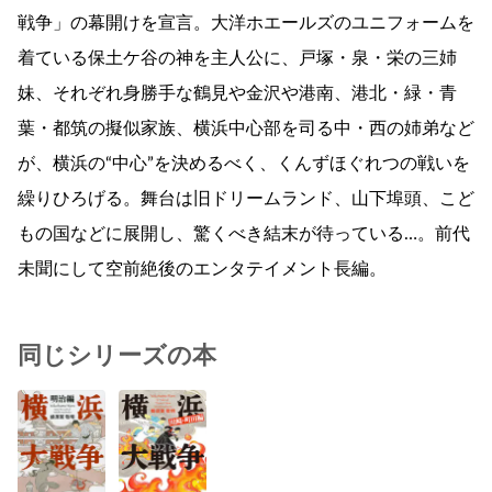
戦争」の幕開けを宣言。大洋ホエールズのユニフォームを
着ている保土ケ谷の神を主人公に、戸塚・泉・栄の三姉
妹、それぞれ身勝手な鶴見や金沢や港南、港北・緑・青
葉・都筑の擬似家族、横浜中心部を司る中・西の姉弟など
が、横浜の“中心”を決めるべく、くんずほぐれつの戦いを
繰りひろげる。舞台は旧ドリームランド、山下埠頭、こど
もの国などに展開し、驚くべき結末が待っている…。前代
未聞にして空前絶後のエンタテイメント長編。
同じシリーズの本