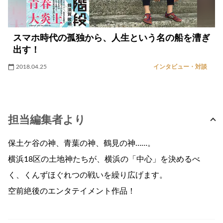
スマホ時代の孤独から、人生という名の船を漕ぎ
出す！
2018.04.25
インタビュー・対談
担当編集者より
保土ケ谷の神、青葉の神、鶴見の神……。
横浜18区の土地神たちが、横浜の「中心」を決めるべ
く、くんずほぐれつの戦いを繰り広げます。
空前絶後のエンタテイメント作品！