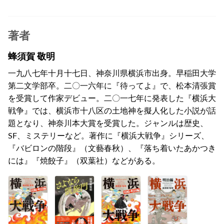
著者
蜂須賀 敬明
一九八七年十月十七日、神奈川県横浜市出身。早稲田大学
第二文学部卒。二〇一六年に『待ってよ』で、松本清張賞
を受賞して作家デビュー。二〇一七年に発表した『横浜大
戦争』では、横浜市十八区の土地神を擬人化した小説が話
題となり、神奈川本大賞を受賞した。ジャンルは歴史、
SF、ミステリーなど。著作に『横浜大戦争』シリーズ、
『バビロンの階段』（文藝春秋）、『落ち着いたあかつき
には』『焼餃子』（双葉社）などがある。