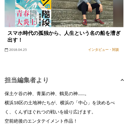
スマホ時代の孤独から、人生という名の船を漕ぎ
出す！
2018.04.25
インタビュー・対談
担当編集者より
保土ケ谷の神、青葉の神、鶴見の神……。
横浜18区の土地神たちが、横浜の「中心」を決めるべ
く、くんずほぐれつの戦いを繰り広げます。
空前絶後のエンタテイメント作品！