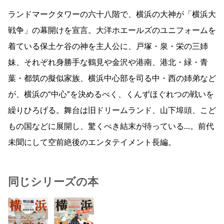
ランドマークタワーの六十八階で、横浜の大神が「横浜大
戦争」の幕開けを宣言。大洋ホエールズのユニフォームを
着ている保土ケ谷の神を主人公に、戸塚・泉・栄の三姉
妹、それぞれ身勝手な鶴見や金沢や港南、港北・緑・青
葉・都筑の擬似家族、横浜中心部を司る中・西の姉弟など
が、横浜の“中心”を決めるべく、くんずほぐれつの戦いを
繰りひろげる。舞台は旧ドリームランド、山下埠頭、こど
もの国などに展開し、驚くべき結末が待っている…。前代
未聞にして空前絶後のエンタテイメント長編。
同じシリーズの本