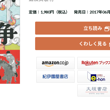
定価：
1,980円（税込）
発売日：2017年06
立ち読み
くわしく見る
楽天ブックス
セブンネット
トア
e-hon
HonyaClub
大垣書店