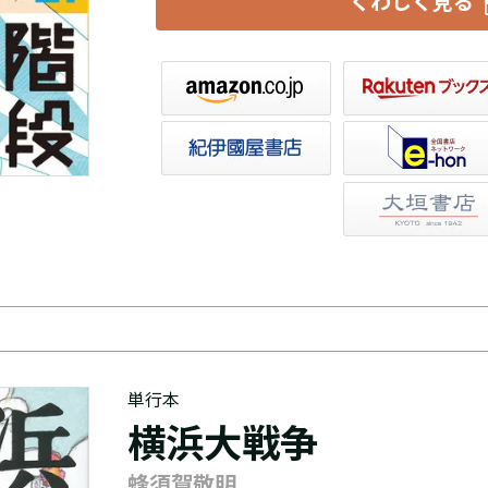
くわしく見る
楽天ブックス
セブンネット
トア
e-hon
HonyaClub
大垣書店
単行本
横浜大戦争
蜂須賀敬明