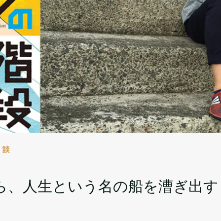
対談
ら、人生という名の船を漕ぎ出す