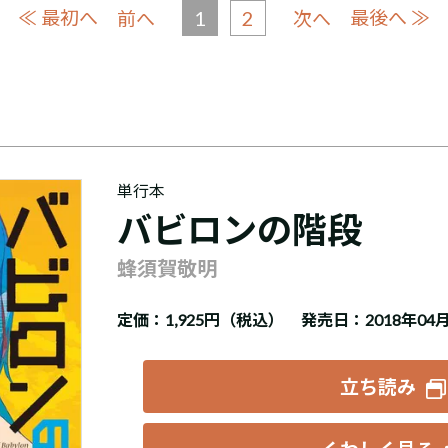
≪ 最初へ
1
2
最後へ ≫
前へ
次へ
単行本
バビロンの階段
蜂須賀敬明
定価：
1,925円（税込）
発売日：2018年04
立ち読み