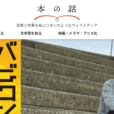
読者と作家を結ぶリボンのようなウェブメディア
知る
文学賞を知る
映画・ドラマ・アニメ化