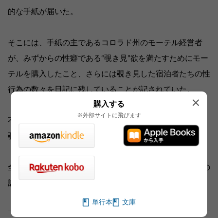
的な手紙が届いた。
そこには、手紙の主であるコロラド州のモーテル経営者
が、みずからの性癖である“覗き見”欲を満たすためにモー
テルを購入したこと、さらには覗き見した宿泊者たちの性
行為の数々を日記に残していることが記されていた。
購入する
※外部サイトに飛びます
不倫、グループセックス、同性愛、近親相姦、獣姦……。
覗き魔の告白はホンモノか、偽物か。
全米を大騒動に巻き込んだ、稀代の覗き魔との三〇年間の
記録。（MS）
単行本
文庫