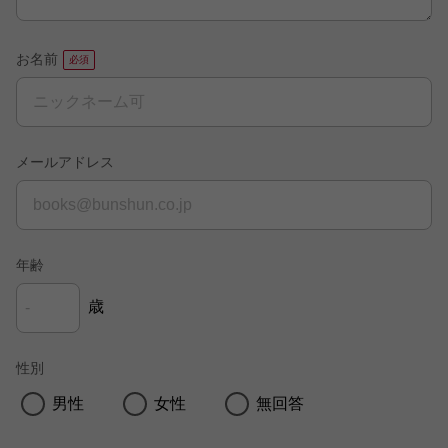
お名前
メールアドレス
年齢
歳
性別
男性
女性
無回答