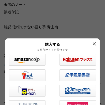
著者のノート
訳者付記
解説 信頼できない語り手 青山南
購入する
※外部サイトに飛びます
おすすめ記事
ホテルオーナーの趣味が覗き見だったら
読書（文春オンライン 2017.02.10）
※外部サイトへリンクしている場合もあります
担当編集者より