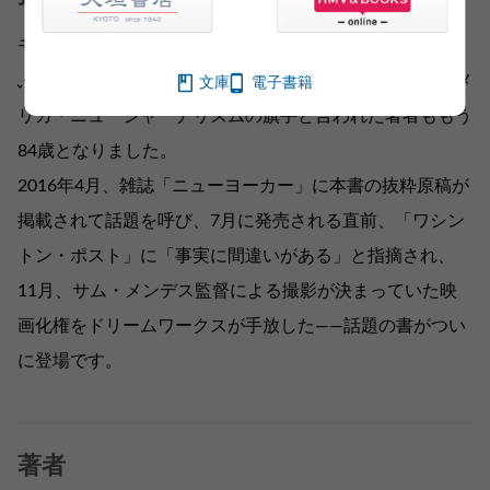
モーテル経営の男からの手紙がきっかけで、30年にも及
ぶ屋根裏からの観察日記を手にしたゲイ・タリーズ。アメ
文庫
電子書籍
リカ・ニュージャーナリズムの旗手と言われた著者ももう
84歳となりました。
2016年4月、雑誌「ニューヨーカー」に本書の抜粋原稿が
掲載されて話題を呼び、7月に発売される直前、「ワシン
トン・ポスト」に「事実に間違いがある」と指摘され、
11月、サム・メンデス監督による撮影が決まっていた映
画化権をドリームワークスが手放した――話題の書がつい
に登場です。
著者