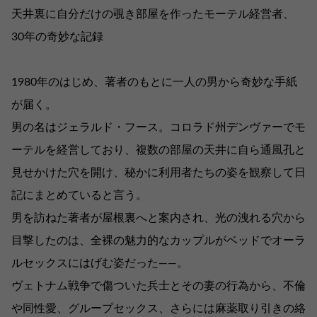
天井裏に自分だけの覗き部屋を作ったモーテル経営者、
30年の奇妙な記録
1980年のはじめ、著者のもとに一人の男から奇妙な手紙
が届く。
男の名はジェラルド・フース。コロラド州デンヴァーでモ
ーテルを経営しており、複数の部屋の天井に自ら通風孔と
見せかけた穴を開け、秘かに利用者たちの姿を観察して日
記にまとめていると言う。
男を訪ねた著者が屋根裏へと案内され、光の洩れる穴から
目撃したのは、全裸の魅力的なカップルがベッドでオーラ
ルセックスにはげむ姿だった――。
ヴェトナム戦争で傷ついた兵士とその妻の行為から、不倫
や同性愛、グループセックス、さらには麻薬取り引きの絡