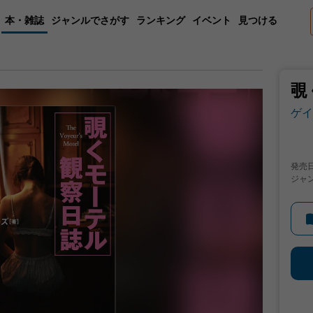
本・雑誌
ジャンルでさがす
ランキング
イベント
見つける
覗
ゲイ
発売
ジャ