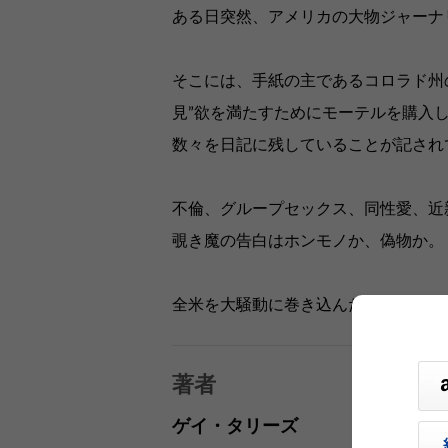
ある日突然、アメリカの大物ジャーナ
そこには、手紙の主であるコロラド州
見”欲を満たすためにモーテルを購入
数々を日記に残していることが記され
不倫、グループセックス、同性愛、近
覗き魔の告白はホンモノか、偽物か。
全米を大騒動に巻き込んだ、稀代の覗
著者
ゲイ・タリーズ