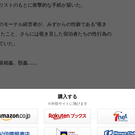
リストのもとに衝撃的な手紙が届いた。
のモーテル経営者が、みずからの性癖である“覗き
したこと、さらには覗き見した宿泊者たちの性行為の
ていた。
親相姦、獣姦……。
き魔との三〇年間の記録。（MS）
購入する
※外部サイトに飛びます