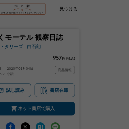
見つける
くモーテル 観察日誌
・タリーズ
白石朗
957
円
(税込)
日
2020年01月04日
商品情報
ンル
小説
試し読み
書店在庫
ネット書店で購入