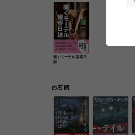
覗くモーテル 観察日
誌
白石 朗