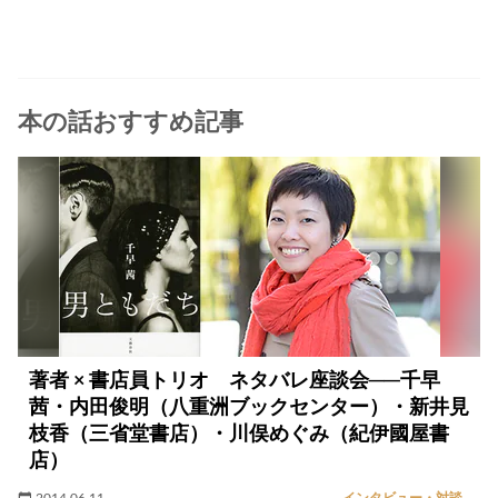
本の話おすすめ記事
著者 × 書店員トリオ ネタバレ座談会──千早
茜・内田俊明（八重洲ブックセンター）・新井見
枝香（三省堂書店）・川俣めぐみ（紀伊國屋書
店）
2014.06.11
インタビュー・対談