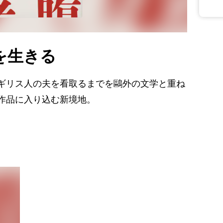
を生きる
ギリス人の夫を看取るまでを鷗外の文学と重ね
作品に入り込む新境地。