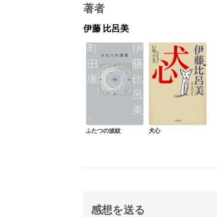
著者
伊藤 比呂美
ふたつの波紋
犬心
感想を送る