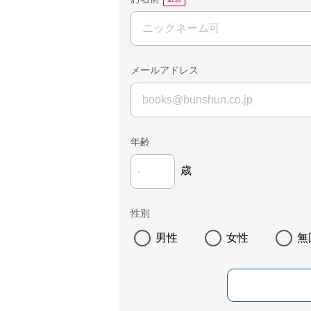
メールアドレス
年齢
歳
性別
男性
女性
無