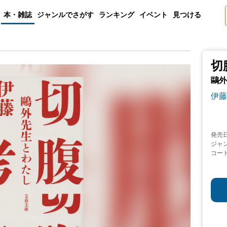
本・雑誌
ジャンルでさがす
ランキング
イベント
見つける
切
鷗外
伊藤
発売
ジャ
コー