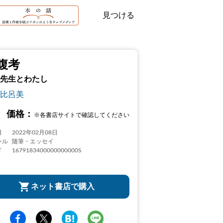
見つける
腹考
先生とわたし
比呂美
価格：
※各書店サイトで確認してください
日
2022年02月08日
ンル
随筆・エッセイ
ド
1679183400000000000S
ネット書店で購入