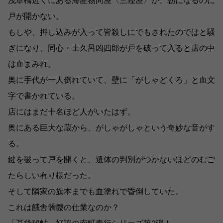
浅草橋近くにある海産物問屋〈三陸屋〉が、朝になるのに
戸が開かない。
もしや、押し込みが入って皆殺しにでもされたのではと騒
ぎになり、同心・土久呂凶四郎が戸を破って入ると店の中
は血まみれ。
奥に手代が一人倒れていて、壁に「がしゃどくろ」と血文
字で書かれている。
店にはまだ十名ほど人がいたはず。
奥にある巨大な蔵から、がしゃがしゃという奇妙な音がす
る。
鍵を破って戸を開くと、遺体の判別がつかないほどのむご
たらしい有り様だった。
そして隣家の旗本までも血塗れで昏倒していた。
これは餓舎髑髏の仕業なのか？