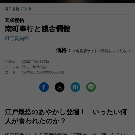
電子書籍
文庫
耳袋秘帖
南町奉行と餓舎髑髏
風野真知雄
価格：
※各書店サイトで確認してください
発売日
2022年06月07日
ジャンル
歴史・時代小説
コード
1679185600000000000B
江戸最恐のあやかし登場！ いったい何
人が食われたのか？