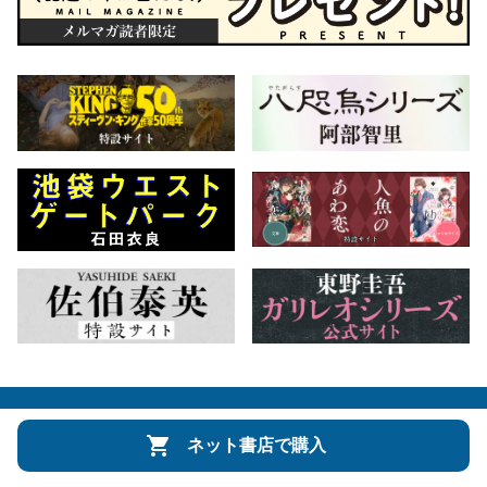
会社概要
自費出版のご案内
お問合せ
ネット書店で購入
株式会社文藝春秋
文春オンライン
Number Web
CREA WEB
Copyright © Bungeishunju Ltd.