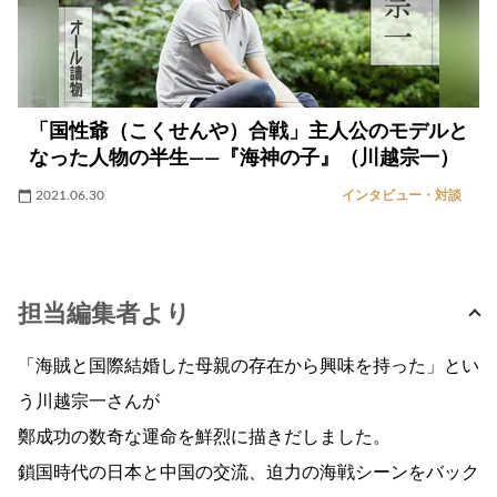
「国性爺（こくせんや）合戦」主人公のモデルと
なった人物の半生――『海神の子』（川越宗一）
2021.06.30
インタビュー・対談
担当編集者より
「海賊と国際結婚した母親の存在から興味を持った」とい
う川越宗一さんが
鄭成功の数奇な運命を鮮烈に描きだしました。
鎖国時代の日本と中国の交流、迫力の海戦シーンをバック