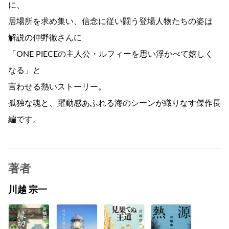
に、
居場所を求め集い、信念に従い闘う登場人物たちの姿は
解説の仲野徹さんに
「ONE PIECEの主人公・ルフィーを思い浮かべて嬉しく
なる」と
言わせる熱いストーリー。
孤独な魂と、躍動感あふれる海のシーンが織りなす傑作長
編です。
著者
川越 宗一