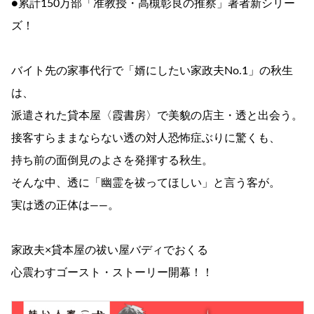
●累計150万部「准教授・高槻彰良の推察」著者新シリー
ズ！
バイト先の家事代行で「婿にしたい家政夫No.1」の秋生
は、
派遣された貸本屋〈霞書房〉で美貌の店主・透と出会う。
接客すらままならない透の対人恐怖症ぶりに驚くも、
持ち前の面倒見のよさを発揮する秋生。
そんな中、透に「幽霊を祓ってほしい」と言う客が。
実は透の正体は――。
家政夫×貸本屋の祓い屋バディでおくる
心震わすゴースト・ストーリー開幕！！