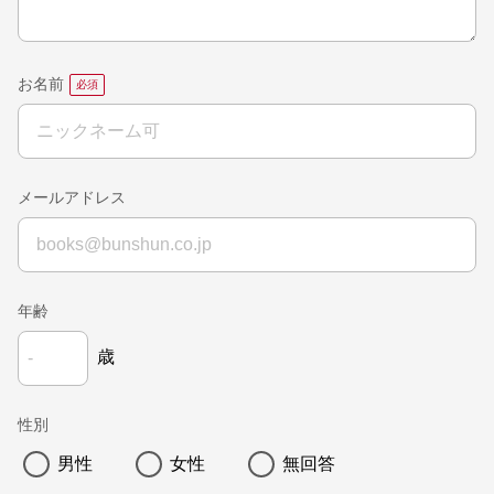
お名前
メールアドレス
年齢
歳
性別
男性
女性
無回答