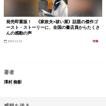
発売即重版！ 《家政夫×祓い屋》話題の傑作ゴ
ースト・ストーリーに、全国の書店員からたくさ
んの感動の声
2025.11.21
特集
著者
澤村 御影
感想を送る