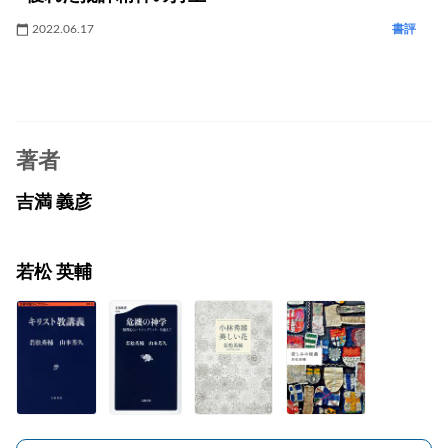
2022.06.17
書評
著者
吉満 義彦
若松 英輔