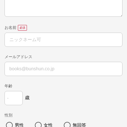
お名前
メールアドレス
年齢
歳
性別
男性
女性
無回答