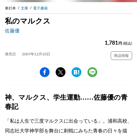
単行本
文庫
電子書籍
私のマルクス
佐藤優
1,781
円
(税込)
発売日
2007年12月10日
商品情報
神、マルクス、学生運動……佐藤優の青
春記
「私は人生で三度マルクスに出会っている」。浦和高校、
同志社大学神学部を舞台に刺戟にみちた青春の日々を描