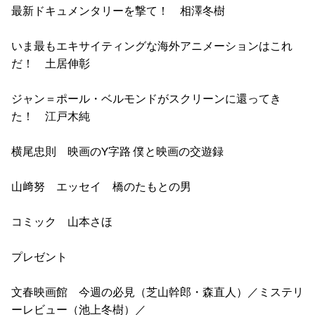
最新ドキュメンタリーを撃て！ 相澤冬樹
いま最もエキサイティングな海外アニメーションはこれ
だ！ 土居伸彰
ジャン＝ポール・ベルモンドがスクリーンに還ってき
た！ 江戸木純
横尾忠則 映画のY字路 僕と映画の交遊録
山﨑努 エッセイ 橋のたもとの男
コミック 山本さほ
プレゼント
文春映画館 今週の必見（芝山幹郎・森直人）／ミステリ
ーレビュー（池上冬樹）／