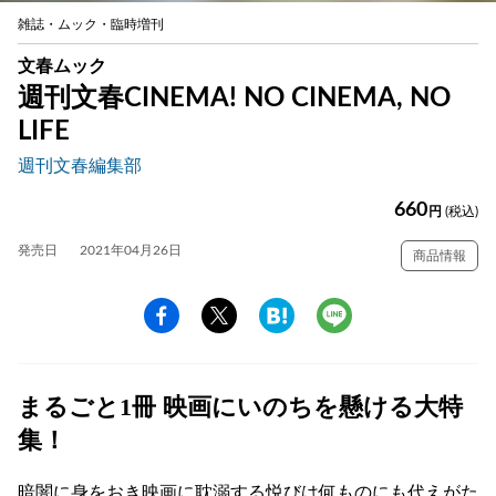
雑誌・ムック・臨時増刊
文春ムック
週刊文春CINEMA! NO CINEMA, NO
LIFE
週刊文春編集部
660
円
(税込)
発売日
2021年04月26日
商品情報
まるごと1冊 映画にいのちを懸ける大特
集！
暗闇に身をおき映画に耽溺する悦びは何ものにも代えがた