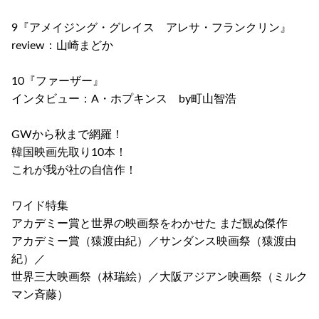
9『アメイジング・グレイス アレサ・フランクリン』
review：山崎まどか
10『ファーザー』
インタビュー：A・ホプキンス by町山智浩
GWから秋まで網羅！
韓国映画先取り10本！
これが我が社の自信作！
ワイド特集
アカデミー賞と世界の映画祭をわかせた まだ観ぬ傑作
アカデミー賞（猿渡由紀）／サンダンス映画祭（猿渡由
紀）／
世界三大映画祭（林瑞絵）／大阪アジアン映画祭（ミルク
マン斉藤）