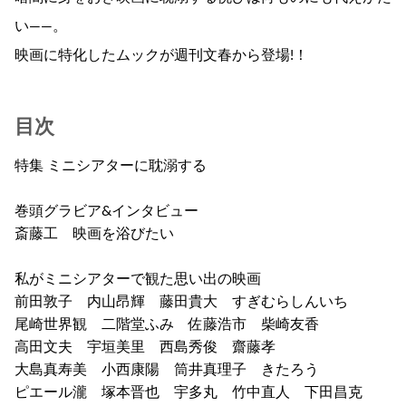
い――。
映画に特化したムックが週刊文春から登場!！
目次
特集 ミニシアターに耽溺する
巻頭グラビア&インタビュー
斎藤工 映画を浴びたい
私がミニシアターで観た思い出の映画
前田敦子 内山昂輝 藤田貴大 すぎむらしんいち
尾崎世界観 二階堂ふみ 佐藤浩市 柴崎友香
高田文夫 宇垣美里 西島秀俊 齋藤孝
大島真寿美 小西康陽 筒井真理子 きたろう
ピエール瀧 塚本晋也 宇多丸 竹中直人 下田昌克