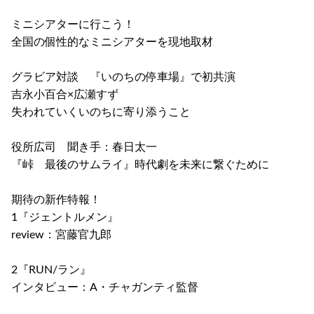
ミニシアターに行こう！
全国の個性的なミニシアターを現地取材
グラビア対談 『いのちの停車場』で初共演
吉永小百合×広瀬すず
失われていくいのちに寄り添うこと
役所広司 聞き手：春日太一
『峠 最後のサムライ』時代劇を未来に繋ぐために
期待の新作特報！
1『ジェントルメン』
review：宮藤官九郎
2『RUN/ラン』
インタビュー：A・チャガンティ監督