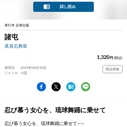
試し読み
単行本 企画出版
諸屯
真喜志興亜
1,320
円
(税込)
発売日
2019年04月19日
商品情報
ジャンル
小説
忍び慕う女心を、琉球舞踊に乗せて
忍び慕う女心を、琉球舞踊に乗せて――