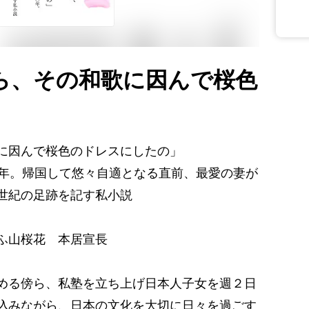
ら、その和歌に因んで桜色
に因んで桜色のドレスにしたの」
0年。帰国して悠々自適となる直前、最愛の妻が
世紀の足跡を記す私小説
ふ山桜花 本居宣長
める傍ら、私塾を立ち上げ日本人子女を週２日
込みながら、日本の文化を大切に日々を過ごす