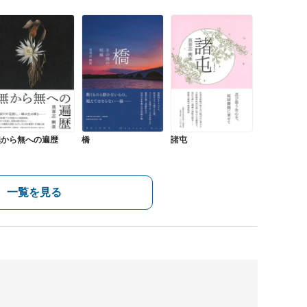
無から無への遍歴
橋
諸屯
一覧を見る