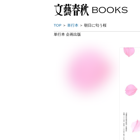
TOP
単行本
朝日に匂う桜
単行本 企画出版