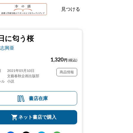
見つける
日に匂う桜
志興亜
1,320
円
(税込)
日
2021年05月10日
商品情報
文藝春秋企画出版部
ンル
小説
書店在庫
ネット書店で購入