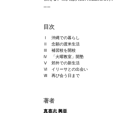
――
目次
Ⅰ 沖縄での暮らし
Ⅱ 念願の渡米生活
Ⅲ 補習校を開校
Ⅳ 「火曜教室」開塾
Ⅴ 郊外での新生活
Ⅵ イリーサとの出会い
Ⅶ 再び会う日まで
著者
真喜志 興亜