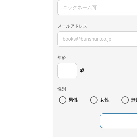
メールアドレス
年齢
歳
性別
男性
女性
無