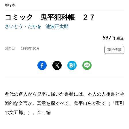
単行本
コミック 鬼平犯科帳 ２７
さいとう・たかを
池波正太郎
597
円
(税込)
発売日
1998年10月
商品情報
希代の盗人から鬼平に届いた書状には、本人の人相書と挑
戦的な文言が。真意を探るべく、鬼平自らが動く（「雨引
の文五郎」）。全二編