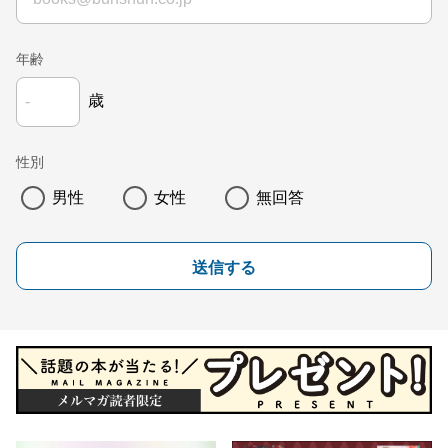
年齢
歳
性別
男性
女性
無回答
送信する