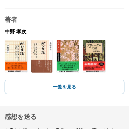
著者
中野 孝次
一覧を見る
感想を送る