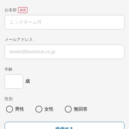
お名前
メールアドレス
年齢
歳
性別
男性
女性
無回答