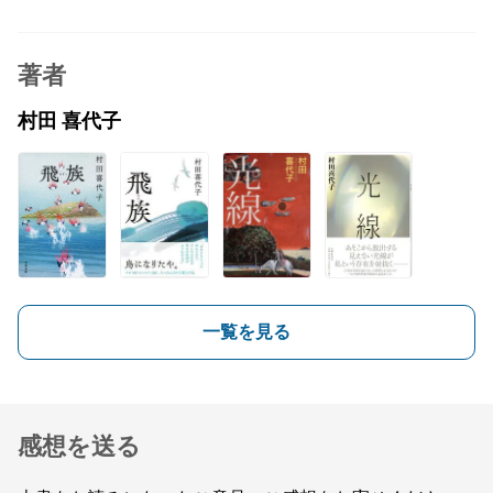
著者
村田 喜代子
一覧を見る
感想を送る