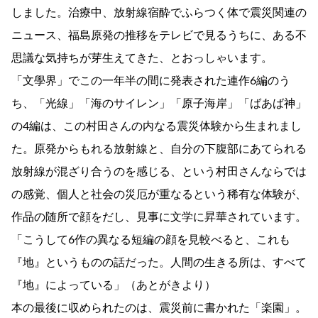
しました。治療中、放射線宿酔でふらつく体で震災関連の
ニュース、福島原発の推移をテレビで見るうちに、ある不
思議な気持ちが芽生えてきた、とおっしゃいます。
「文學界」でこの一年半の間に発表された連作6編のう
ち、「光線」「海のサイレン」「原子海岸」「ばあば神」
の4編は、この村田さんの内なる震災体験から生まれまし
た。原発からもれる放射線と、自分の下腹部にあてられる
放射線が混ざり合うのを感じる、という村田さんならでは
の感覚、個人と社会の災厄が重なるという稀有な体験が、
作品の随所で顔をだし、見事に文学に昇華されています。
「こうして6作の異なる短編の顔を見較べると、これも
『地』というものの話だった。人間の生きる所は、すべて
『地』によっている」（あとがきより）
本の最後に収められたのは、震災前に書かれた「楽園」。