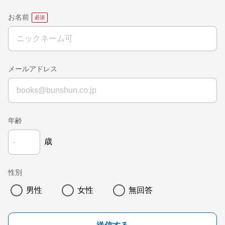
お名前
メールアドレス
年齢
歳
性別
男性
女性
無回答