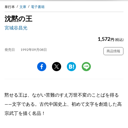
単行本
文庫
電子書籍
沈黙の王
宮城谷昌光
1,572
円
(税込)
発売日
1992年09月08日
商品情報
黙せる王は、ながい苦難のすえ万世不変のことばを得る
――文字である。古代中国史上、初めて文字を創造した高
宗武丁を描く名品！