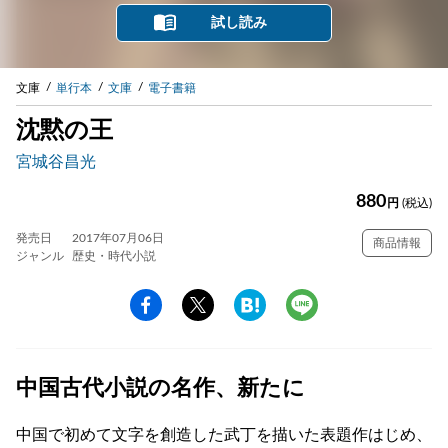
試し読み
文庫
単行本
文庫
電子書籍
沈黙の王
宮城谷昌光
880
円
(税込)
発売日
2017年07月06日
商品情報
ジャンル
歴史・時代小説
中国古代小説の名作、新たに
中国で初めて文字を創造した武丁を描いた表題作はじめ、