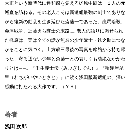
大正という新時代に違和感を覚える梶原中尉は、１人の元
巡査を訪ねる。その老人こそは新選組最強の剣士でありな
がら維新の動乱を生き延びた斎藤一であった。龍馬暗殺、
会津戦争、近藤勇ら隊士の末路……老人の語りに魅せられ
た梶原は、実は全ての話が無名の少年隊士・鉄之助につな
がることに気づく。土方歳三最後の写真を箱館から持ち帰
った、寄る辺ない少年と斎藤一との哀しくも凄絶なかかわ
りとは——。『壬生義士伝（みぶぎしでん）』『輪違屋糸
里（わちがいやいとさと）』に続く浅田版新選組の、深い
感動に打たれる大作です。（ＹＨ）
著者
浅田 次郎