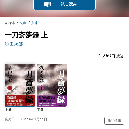
試し読み
単行本
文庫
文庫
一刀斎夢録 上
浅田次郎
1,760
円
(税込)
上巻
下巻
発売日
2011年01月11日
商品情報