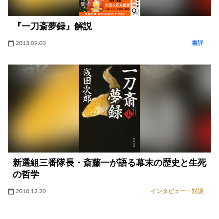
『一刀斎夢録』解説
2013.09.03
書評
新選組三番隊長・斎藤一が語る幕末の歴史と生死
の哲学
2010.12.20
インタビュー・対談