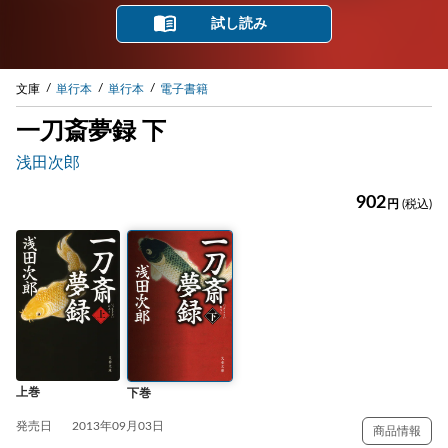
試し読み
文庫
単行本
単行本
電子書籍
一刀斎夢録 下
浅田次郎
902
円
(税込)
上巻
下巻
発売日
2013年09月03日
商品情報