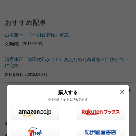
おすすめ記事
山本兼一「『一刀斎夢録』解説」
文庫解説（2013.09.03）
清原康正「浅田次郎が４０年あたためた新選組三部作がつい
に完結」
新刊を読む（2013.09.26）
※外部サイトへリンクしている場合もあります
購入する
※外部サイトに飛びます
著者