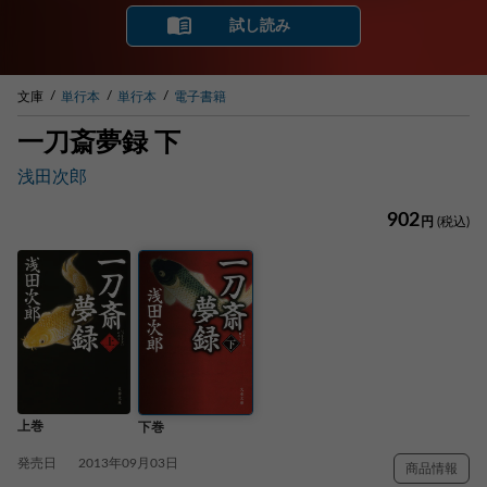
試し読み
文庫
単行本
単行本
電子書籍
一刀斎夢録 下
浅田次郎
902
円
(税込)
上巻
下巻
発売日
2013年09月03日
商品情報