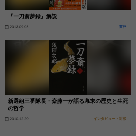
『一刀斎夢録』解説
2013.09.03
書評
新選組三番隊長・斎藤一が語る幕末の歴史と生死
の哲学
2010.12.20
インタビュー・対談