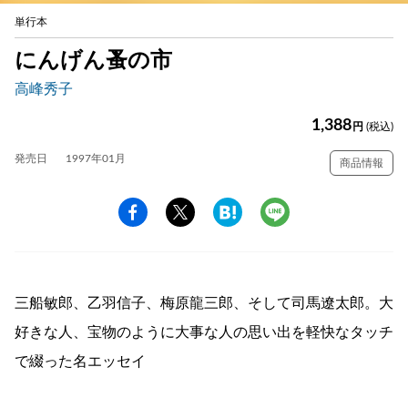
単行本
にんげん蚤の市
高峰秀子
1,388
円
(税込)
発売日
1997年01月
商品情報
三船敏郎、乙羽信子、梅原龍三郎、そして司馬遼太郎。大
好きな人、宝物のように大事な人の思い出を軽快なタッチ
で綴った名エッセイ