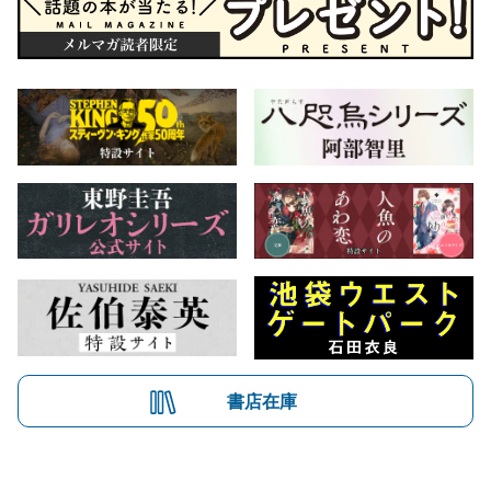
書店在庫
会社概要
自費出版のご案内
お問合せ
株式会社文藝春秋
文春オンライン
Number Web
CREA WEB
Copyright © Bungeishunju Ltd.