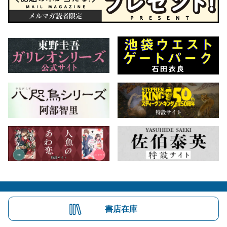
会社概要
自費出版のご案内
お問合せ
書店在庫
株式会社文藝春秋
文春オンライン
Number Web
CREA WEB
Copyright © Bungeishunju Ltd.