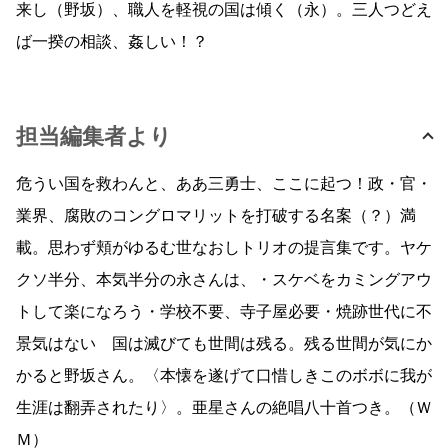
来し（野坂）、職人を軽視の国は傾く（永）。三人つどえ
ば一揆の相談、姦しい！？
担当編集者より
危うい国を救わんと、ああ三勇士、ここに起つ！政・官・
業界、腐敗のコングロマリットを打破する名案（？）満
載。思わず頬がゆるむ世なおしトリオの提言集です。ヤケ
クソ半分、本気半分の永さんは、・スケベをカミングアウ
トして楽になろう・学校不要、寺子屋必要・焼跡世代に不
景気はない 国は滅びても世間は残る。残る世間が気にか
かると野坂さん。〈本懐を遂げて口惜しきこのボボに我が
生涯は翻弄されたり〉。亜星さんの絶唱八十首つき。（Ｗ
Ｍ）