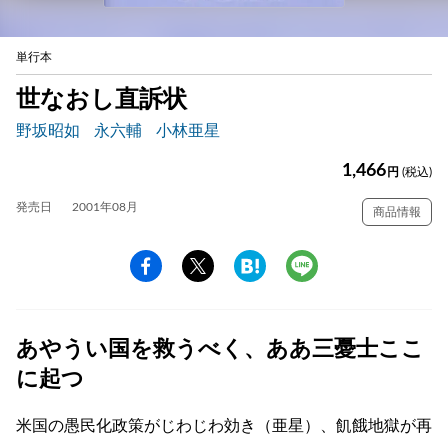
単行本
世なおし直訴状
野坂昭如
永六輔
小林亜星
1,466
円
(税込)
発売日
2001年08月
商品情報
あやうい国を救うべく、ああ三憂士ここ
に起つ
米国の愚民化政策がじわじわ効き（亜星）、飢餓地獄が再