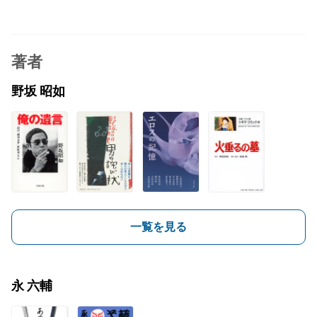
著者
野坂 昭如
一覧を見る
永 六輔