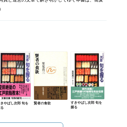
）
すきやばし次郎 旬を
すきやばし次郎 旬を
賢者の食欲
握る
握る