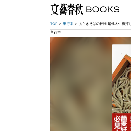
TOP
単行本
あらきそばの神髄 超極太生粉打
単行本