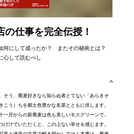
店の仕事を完全伝授！
は如何にして成ったか？ またその秘術とは？
に心して読むべし
。そう、蕎麦好きなら知らぬ者とてない「あらきそ
きこう）ちを郷土色豊かな名菜とともに供します。
十一月からの新蕎麦は色も美しいモスグリーンで、
つけ汁でいただくと、この上ない幸せを感じます。
写真と達意の文章で解き明かしてゆく本書は、蕎麦