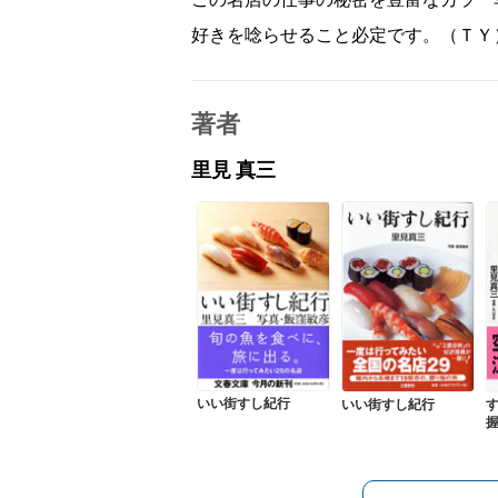
好きを唸らせること必定です。（ＴＹ
著者
里見 真三
いい街すし紀行
いい街すし紀行