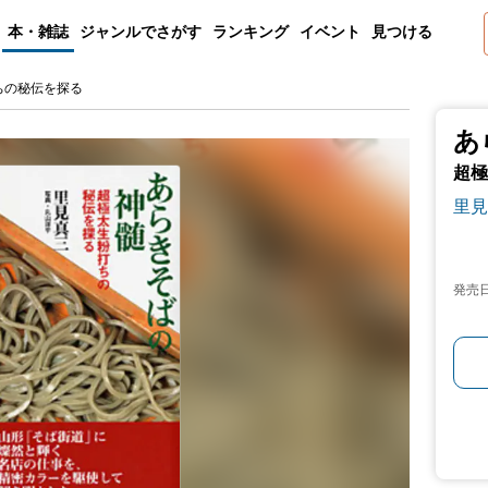
本・雑誌
ジャンルでさがす
ランキング
イベント
見つける
ちの秘伝を探る
あ
超極
里見
発売