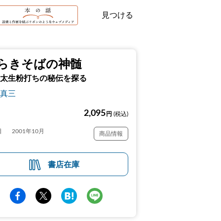
見つける
らきそばの神髄
太生粉打ちの秘伝を探る
真三
2,095
円
(税込)
日
2001年10月
商品情報
書店在庫