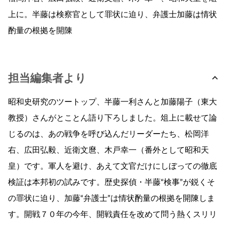
上に。半藤は検察官として罪状に迫り、弁護士加藤は情状
酌量の根拠を開陳
担当編集者より
昭和史研究のツートップ、半藤一利さんと加藤陽子（東大
教授）さんがとことん語り下ろしました。俎上に載せて論
じるのは、あの戦争を呼び込んだリーダーたち、松岡洋
右、広田弘毅、近衛文麿、木戸幸一（番外として昭和天
皇）です。軍人を避け、あえて文官だけにしぼっての徹底
検証は本邦初の試みです。歴史探偵・半藤“検事”が鋭くそ
の罪状に迫り、加藤“弁護士”は情状酌量の根拠を開陳しま
す。開戦７０年の今年、開戦責任を改めて問う熱くスリリ