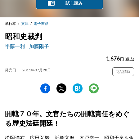
試し読み
単行本
文庫
電子書籍
昭和史裁判
半藤一利
加藤陽子
1,676
円
(税込)
発売日
2011年07月28日
商品情報
開戦７０年。文官たちの開戦責任をめぐ
る歴史法廷開廷！
松岡洋右、広田弘毅、近衛文麿、木戸幸一、昭和天皇を俎