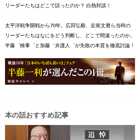
リーダーたちはどこで誤ったのか？ 白熱対談！
太平洋戦争開戦から70年。広田弘毅、近衛文麿ら当時の
リーダーたちはなにをどう判断し、どこで間違ったのか。
半藤゛検事゛と加藤゛弁護人゛が失敗の本質を徹底討論！
本の話おすすめ記事