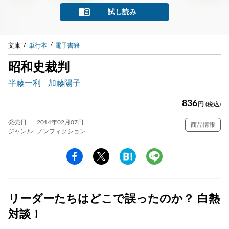
試し読み
文庫
単行本
電子書籍
昭和史裁判
半藤一利
加藤陽子
836
円
(税込)
発売日
2014年02月07日
商品情報
ジャンル
ノンフィクション
リーダーたちはどこで誤ったのか？ 白熱
対談！