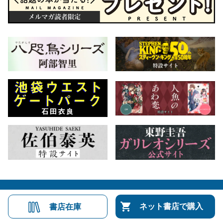
会社概要
自費出版のご案内
お問合せ
ネット書店で購入
書店在庫
株式会社文藝春秋
文春オンライン
Number Web
CREA WEB
Copyright © Bungeishunju Ltd.