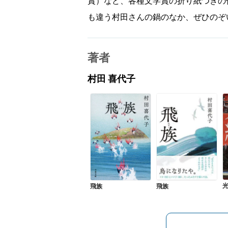
賞）など、各種文学賞の折り紙つきの
も違う村田さんの鍋のなか、ぜひのぞ
著者
村田 喜代子
飛族
飛族