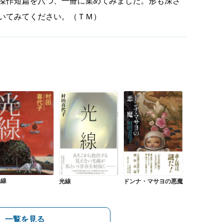
傑作短篇を八つ、一冊に集めてみました。形も深さ
いてみてください。（ＴＭ）
光線
ドンナ・マサヨの悪魔
光線
一覧を見る