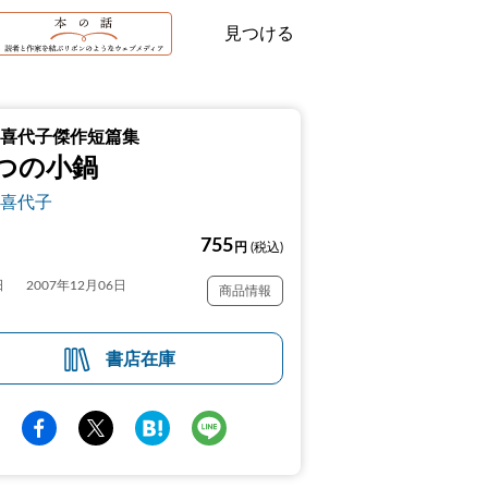
見つける
喜代子傑作短篇集
つの小鍋
喜代子
755
円
(税込)
日
2007年12月06日
商品情報
書店在庫