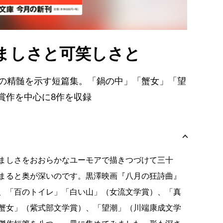
ましさと可笑しさと
家の精髄を示す短篇集。「鍋の中」「蟹女」「望
賞作を中心に8作を収録
ましさをおおらかなユーモアで描きつづけて三十
まると奥が深いのです。黒澤映画『八月の狂詩曲』
、「百のトイレ」「白い山」（女流文学賞）、「真
蟹女」（紫式部文学賞）、「望潮」（川端康成文学