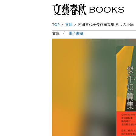
TOP
文庫
村田喜代子傑作短篇集 八つの小鍋
文庫
電子書籍