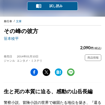
試し読み
単行本
文庫
その峰の彼方
笹本稜平
2,090
円
(税込)
発売日
2014年01月10日
商品情報
ジャンル
エンタメ・ミステリ
生と死の本質に迫る、感動の山岳長編
警察小説、冒険小説の世界で確固たる地位を築き、『還る