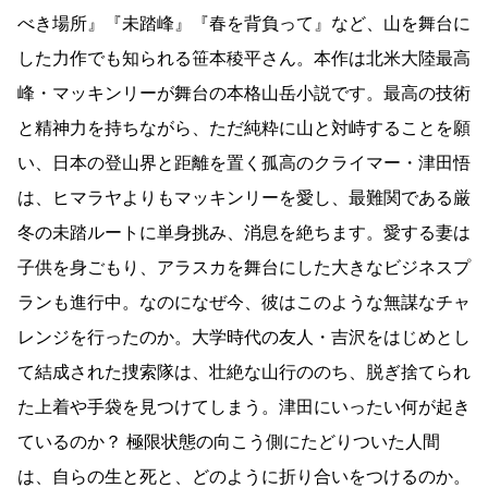
べき場所』『未踏峰』『春を背負って』など、山を舞台に
した力作でも知られる笹本稜平さん。本作は北米大陸最高
峰・マッキンリーが舞台の本格山岳小説です。最高の技術
と精神力を持ちながら、ただ純粋に山と対峙することを願
い、日本の登山界と距離を置く孤高のクライマー・津田悟
は、ヒマラヤよりもマッキンリーを愛し、最難関である厳
冬の未踏ルートに単身挑み、消息を絶ちます。愛する妻は
子供を身ごもり、アラスカを舞台にした大きなビジネスプ
ランも進行中。なのになぜ今、彼はこのような無謀なチャ
レンジを行ったのか。大学時代の友人・吉沢をはじめとし
て結成された捜索隊は、壮絶な山行ののち、脱ぎ捨てられ
た上着や手袋を見つけてしまう。津田にいったい何が起き
ているのか？ 極限状態の向こう側にたどりついた人間
は、自らの生と死と、どのように折り合いをつけるのか。