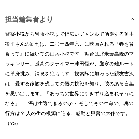
担当編集者より
警察小説から冒険小説まで幅広いジャンルで活躍する笹本
稜平さんの新刊は、二〇一四年六月に映画される『春を背
負って』に続いての山岳小説です。舞台は北米最高峰のマ
ッキンリー。孤高のクライマー津田悟が、厳寒の難ルート
に単身挑み、消息を絶ちます。捜索隊に加わった親友吉沢
は、愛する家族を残しての悟の挑戦を知り、彼のある言葉
を思い出します。「あっちの世界に引きずり込まれそうに
なる」――悟は生還できるのか？ そしてその生命の、魂の
行方は？ 人の生の根源に迫る、感動と興奮の大作です。
（YS）