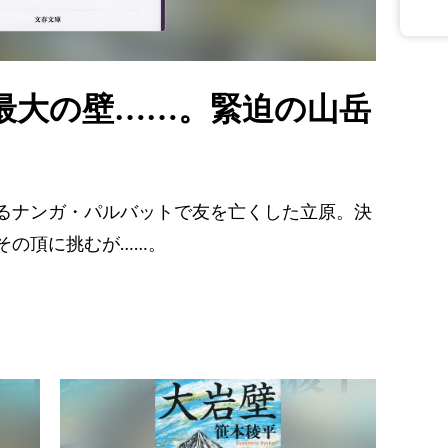
最大の壁……。緊迫の山岳
るナンガ・パルバットで友を亡くした立原。決
その頂に挑むが……。