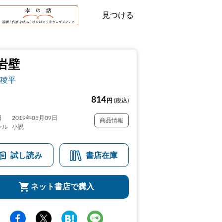
見つける
岩壁
稜平
814
円
(税込)
日
2019年05月09日
商品情報
ンル
小説
試し読み
書店在庫
ネット書店で購入