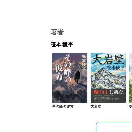
著者
笹本 稜平
大岩壁
その峰の彼方